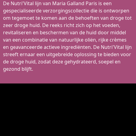
De Nutri'Vital lijn van Maria Galland Paris is een
gespecialiseerde verzorgingscollectie die is ontworpen
om tegemoet te komen aan de behoeften van droge tot
zeer droge huid. De reeks richt zich op het voeden,
revitaliseren en beschermen van de huid door middel
van een combinatie van natuurlijke oliën, rijke crèmes
en geavanceerde actieve ingrediënten. De Nutri'Vital lijn
streeft ernaar een uitgebreide oplossing te bieden voor
de droge huid, zodat deze gehydrateerd, soepel en
gezond blijft​.